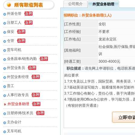
公司简介
外贸业务助理
外派仓管
招聘职位：外贸业务助理(1人)
注塑工人
[工作性质]
全职
保安
[工作经验]
不要求
[工作地点]
龙岩永定区
仓管
社会保险,医疗保险,带
货车司机
[其他福利]
训
业务跟单/销售内勤
[待遇工资]
3000-4000元
外贸业务员
职位描述：
请先网上申请职位，电话联系
岗位要求
外贸业务经理
1.?大专及以上学历，国际贸易、商务英语
普工
2.?基础英语读写能力，能看懂简单外贸邮
3.?工作细心有耐心，责任心强，善于沟通
人事行政专员
4.?熟练使用Office办公软件，学习能力强
外贸业务助理
（有较好的晋升通道）
注塑师傅/技术员
主办会计
叉车司机