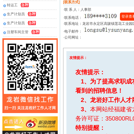
[联系方式]
转运工
·联 系 人：
人事部
生产计划员
登录查
·联系电话：
生产计划员
·联系地址：龙岩市永定区高陂镇莲花工业园
·电子邮件：
注塑车间主管
·公司网址：
友情提示：
友情提示：
1、为了提高求职成
看到的招聘信息！
2、
龙岩好工作人才
3、
本网站经福建省
务许可证：350800RL0
特别提醒
：