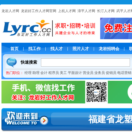
龙岩人才网
龙岩好工作人才网官网
上杭人才网
漳平人才网
长汀人才网
武平人才
首页
找工作
找人才
照片人才
龙岩招聘会
|
|
|
|
|
快速搜索
热门职位：
经理
助理
会计
程序员
美工
平面设计
营业员
业务员
促销员
电话营销
福建省龙