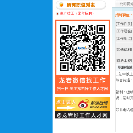
公司简
生产技工（常年招聘）
招聘职位：
[工作性质]
[工作经验]
[工作地点]
[其他福利]
[待遇工资]
职位描述
1.初中以
综合待遇：
福利：缴
况，适时
联系电话/微