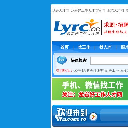
龙岩人才网
龙岩好工作人才网官网
上杭人才网
首页
找工作
找人才
照
|
|
|
快速搜索
热门职位：
经理
助理
会计
程序员
美工
平面设