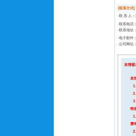
[联系方式]
·联 系 人：
·联系电话
·联系地址
·电子邮件
·公司网址：htt
友情提
友
1
2
3
特
1
费
2