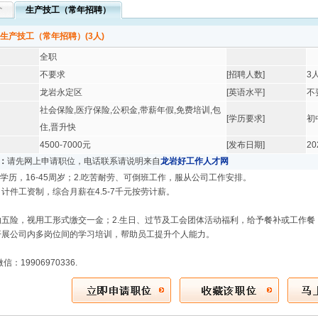
介
生产技工（常年招聘）
生产技工（常年招聘）(3人)
全职
不要求
[招聘人数]
3
龙岩永定区
[英语水平]
不
社会保险,医疗保险,公积金,带薪年假,免费培训,包
[学历要求]
初
住,晋升快
4500-7000元
[发布日期]
20
：
请先网上申请职位，电话联系请说明来自
龙岩好工作人才网
上学历，16-45周岁；2.吃苦耐劳、可倒班工作，服从公司工作安排。
计件工资制，综合月薪在4.5-7千元按劳计薪。
纳五险，视用工形式缴交一金；2.生日、过节及工会团体活动福利，给予餐补或工作
开展公司内多岗位间的学习培训，帮助员工提升个人能力。
信：19906970336.