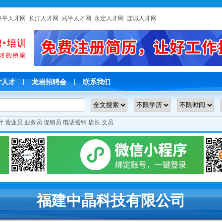
漳平人才网
长汀人才网
武平人才网
永定人才网
连城人才网
片人才
龙岩招聘会
联系我们
|
|
计
营业员
业务员
促销员
电话营销
店长
文员
福建中晶科技有限公司