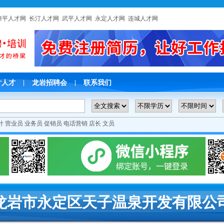
漳平人才网
长汀人才网
武平人才网
永定人才网
连城人才网
片人才
龙岩招聘会
联系我们
|
|
计
营业员
业务员
促销员
电话营销
店长
文员
龙岩市永定区天子温泉开发有限公