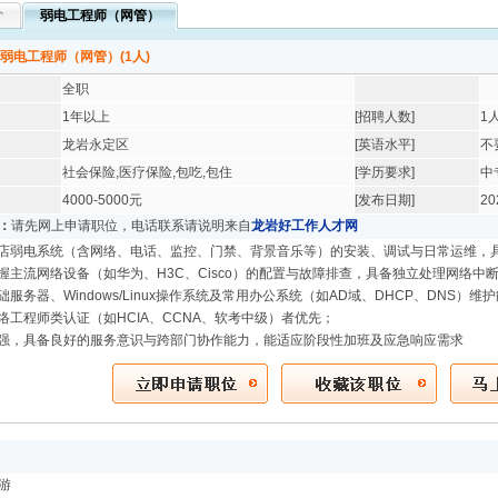
介
弱电工程师（网管）
弱电工程师（网管）(1人)
全职
1年以上
[招聘人数]
1
龙岩永定区
[英语水平]
不
社会保险,医疗保险,包吃,包住
[学历要求]
中
4000-5000元
[发布日期]
20
：
请先网上申请职位，电话联系请说明来自
龙岩好工作人才网
酒店弱电系统（含网络、电话、监控、门禁、背景音乐等）的安装、调试与日常运维，
握主流网络设备（如华为、H3C、Cisco）的配置与故障排查，具备独立处理网络中
础服务器、Windows/Linux操作系统及常用办公系统（如AD域、DHCP、DNS）维
络工程师类认证（如HCIA、CCNA、软考中级）者优先；
心强，具备良好的服务意识与跨部门协作能力，能适应阶段性加班及应急响应需求
游