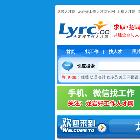
龙岩人才网
龙岩好工作人才网官网
上杭人才网
首页
找工作
找人才
照
|
|
|
快速搜索
热门职位：
经理
助理
会计
程序员
美工
平面设