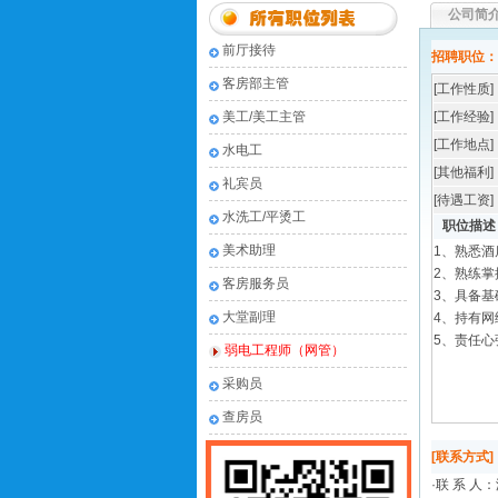
公司简
前厅接待
招聘职位：
客房部主管
[工作性质]
美工/美工主管
[工作经验]
[工作地点]
水电工
[其他福利]
礼宾员
[待遇工资]
水洗工/平烫工
职位描述
美术助理
1、熟悉
2、熟练掌
客房服务员
3、具备基
大堂副理
4、持有网
5、责任
弱电工程师（网管）
采购员
查房员
[联系方式]
·联 系 人：