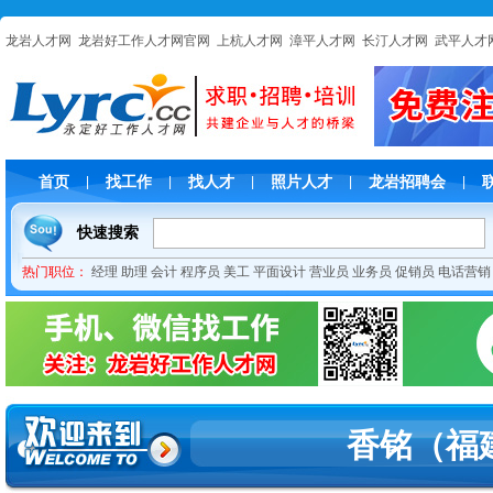
龙岩人才网
龙岩好工作人才网官网
上杭人才网
漳平人才网
长汀人才网
武平人才
首页
找工作
找人才
照片人才
龙岩招聘会
|
|
|
|
|
快速搜索
热门职位：
经理
助理
会计
程序员
美工
平面设计
营业员
业务员
促销员
电话营销
香铭（福