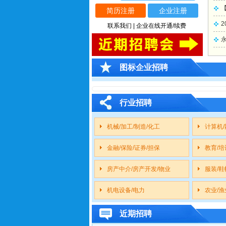
【
图标企业招聘
行业招聘
机械/加工/制造/化工
计算机/
金融/保险/证券/担保
教育/培
房产中介/房产开发/物业
服装/鞋
机电设备/电力
农业/渔
近期招聘