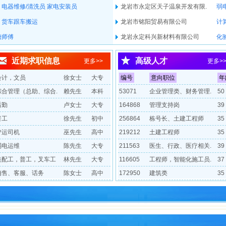
电器维修/清洗员
家电安装员
龙岩市永定区天子温泉开发有限.
弱
货车跟车搬运
龙岩市铭阳贸易有限公司
计
糖师傅
龙岩永定科兴新材料有限公司
化
近期求职信息
高级人才
更多>>
更多>
会计，文员
徐女士
大专
编号
意向职位
年
综合管理（总助、综合.
赖先生
本科
53071
企业管理类、财务管理.
50
后勤
卢女士
大专
164868
管理支持岗
39
普工
徐先生
初中
256864
栋号长、土建工程师
35
铲运司机
巫先生
高中
219212
土建工程师
35
弱电运维
陈先生
大专
211563
医生、行政、医疗相关.
39
装配工，普工，叉车工
林先生
大专
116605
工程师，智能化施工员.
37
销售、客服、话务
陈女士
高中
172950
建筑类
35
208428
施工员
36