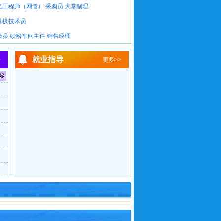
电工程师（网管）
采购员
大堂副理
算机技术员
验员
砂粉车间主任
销售经理
就业指导
>
更多>>
龄