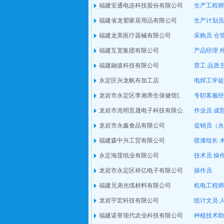
福建安通电连科技股份有限公司
生产工程师
福建省龙塑家居用品有限公司
生产计划员
福建龙美医疗器械有限公司
采购员
仓
福建互宽集团有限公司
产品经理
福建融玻科技有限公司
普工
品质
永定区兴龙帆布加工店
电焊工学徒
龙岩市永定区李湘养生保健馆(.
专职客服经
龙岩市兆明至晟电子科技有限公.
作业员
成
龙岩市永鑫食品有限公司
促销员（永
福建森中兴工贸有限公司
喷漆组长
永定海莲纸业有限公司
技术员
操
龙岩市永定区祥亿电子有限公司
操作员
福建兄弟光缆材料有限公司
机电工程师
龙岩宇宏科技有限公司
统计文员
福建诺誉现代农业科技有限公司
种植技术助