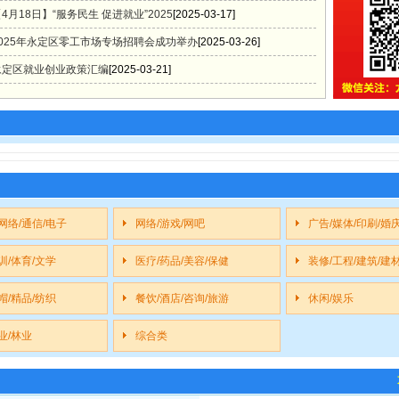
4月18日】“服务民生 促进就业”2025
[2025-03-17]
2025年永定区零工市场专场招聘会成功举办
[2025-03-26]
永定区就业创业政策汇编
[2025-03-21]
网络/通信/电子
网络/游戏/网吧
广告/媒体/印刷/婚
训/体育/文学
医疗/药品/美容/保健
装修/工程/建筑/建
帽/精品/纺织
餐饮/酒店/咨询/旅游
休闲/娱乐
业/林业
综合类