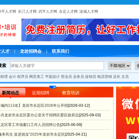
漳平人才网
长汀人才网
武平人才网
永定人才网
连城人才网
片人才
龙岩招聘会
联系我们
|
|
搜索
助理
会计
程序员
网页美工
平面设计
营业员
业务员
促销员
电话营销
店长
文员
新闻动态
近期招聘
教育培训
【编内113名】龙岩市永定区2026年公开招
[2026-03-12]
中共龙岩市永定区委办公室关于招聘区委区政府总
[2025-09-03]
永定区零工市场窗口工作人员招聘公告
[2025-06-09]
服务民生 促进就业”2025年龙岩市永定区
[2025-04-21]