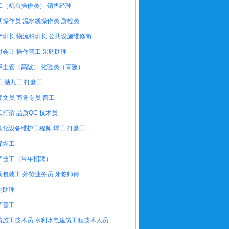
工（机台操作员）
销售经理
间操作员
流水线操作员
质检员
产班长
物流科班长
公共设施维修岗
付会计
操作普工
采购助理
事主管（高陂）
化验员（高陂）
工
抛丸工
打磨工
库文员
商务专员
普工
工打杂
品质QC
技术员
动化设备维护工程师
焊工
打磨工
保焊工
产技工（常年招聘）
筷包装工
外贸业务员
牙签师傅
销助理
产普工
筑施工技术员
水利水电建筑工程技术人员