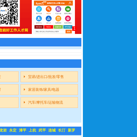
1
庆
贸易/进出口/批发/零售
材
家居装饰/家具/电器
汽车/摩托车/运输物流
龙岩
永定
漳平
上杭
武平
连城
长汀
新罗