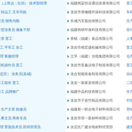
（上班点：红坊）
技术部经理
福建闽蓝恒业通信发展有限公司
普
转运工
叉车司机
龙岩市青橄榄环保科技有限公司
车
管员
销售内勤
长城汽车股份有限公司
生
外贸业务员
储备干部
福建韩研环保科技有限公司
应
主管
普工
香铭（福建）食品有限公司
人
工
平车工
杂工
龙岩市精宏盛机械有限公司
普
理
客服经理
立孚（福建）光电集团有限公司
仓
型机操作员
普工
龙岩市富鑫达电子制造有限公司
普
定区）
业务员(县城)
龙合智能装备制造有限公司
自
木工组长
普工
龙岩一新家居有限公司
二
作工
品牌推广
福建中晶科技有限公司
生
龙岩市子宸竹制品有限公司
竹
生产主管
机修员
福建新一联合电子材料有限公司
营
人事文员
商务专员
龙岩市简一新材料有限公司
生
理
育苗技术员
田间管理员
永定区广建水电材料经营部
建